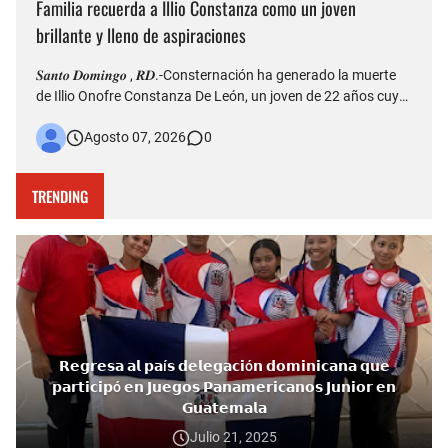
Familia recuerda a Illio Constanza como un joven
brillante y lleno de aspiraciones
𝑺𝒂𝒏𝒕𝒐 𝑫𝒐𝒎𝒊𝒏𝒈𝒐 , 𝑹𝑫.-Consternación ha generado la muerte
de Illio Onofre Constanza De León, un joven de 22 años cuyo
fallecimiento ocurrido la tarde del jueves en el puente Duarte
Agosto 07, 2026
0
quedó captado en videos que posteriormente fueron
difundidos en redes sociales. Más allá del hecho que est…
TRENDING
𝗥𝗲𝗴𝗿𝗲𝘀𝗮 𝗮𝗹 𝗽𝗮í𝘀 𝗱𝗲𝗹𝗲𝗴𝗮𝗰𝗶ó𝗻 𝗱𝗼𝗺𝗶𝗻𝗶𝗰𝗮𝗻𝗮 𝗾𝘂𝗲
𝗽𝗮𝗿𝘁𝗶𝗰𝗶𝗽ó 𝗲𝗻 𝗝𝘂𝗲𝗴𝗼𝘀 𝗣𝗮𝗻𝗮𝗺𝗲𝗿𝗶𝗰𝗮𝗻𝗼𝘀 𝗝𝘂𝗻𝗶𝗼𝗿 𝗲𝗻
𝗚𝘂𝗮𝘁𝗲𝗺𝗮𝗹𝗮
Julio 21, 2025