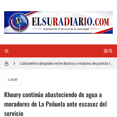
Doctora Magandys Cuevas maltrata pacientes en el Hospital de Cabral.
Detienen policía con presunta cocaína en Barahona
Un muerto oriundo de Cabral y dos heridos en accidente de tránsito en la autopista Duarte
Cabraleños despiden entre llantos y reclamo de justicia restos mortales de Yasmel
Distrito Educativo 01-04 de Cabral Cancela a mas de 120 empleados; incluyendo una mujer Embarazada
En Cabral apresan a Trillao y Ki tienen en zozobra con los robos a la población
Local
Jóvenes de Cabral aclaran mal entendido en tienda de celulares en Barahona
Khoury continúa abasteciendo de agua a
𝗥𝗲𝗴𝗿𝗲𝘀𝗮 𝗮𝗹 𝗽𝗮í𝘀 𝗱𝗲𝗹𝗲𝗴𝗮𝗰𝗶ó𝗻 𝗱𝗼𝗺𝗶𝗻𝗶𝗰𝗮𝗻𝗮 𝗾𝘂𝗲 𝗽𝗮𝗿𝘁𝗶𝗰𝗶𝗽ó 𝗲𝗻 𝗝𝘂𝗲𝗴𝗼𝘀 𝗣𝗮𝗻𝗮𝗺𝗲𝗿𝗶𝗰𝗮𝗻𝗼𝘀 𝗝𝘂𝗻𝗶𝗼𝗿 𝗲𝗻 𝗚𝘂𝗮𝘁𝗲𝗺𝗮𝗹𝗮
moradores de La Peñuela ante escasez del
servicio
Otro muerto en el Municipio de Cabral por Accidente de Tránsito