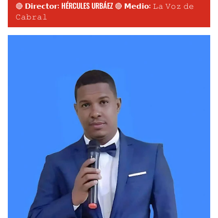
🔴 𝗗𝗶𝗿𝗲𝗰𝘁𝗼𝗿: HÉRCULES URBÁEZ 🔴 𝗠𝗲𝗱𝗶𝗼: 𝙻𝚊 𝚅𝚘𝚣 𝚍𝚎
𝙲𝚊𝚋𝚛𝚊𝚕