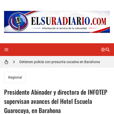
Doctora Magandys Cuevas maltrata pacientes en el Hospital de Cabral.
Detienen policía con presunta cocaína en Barahona
Un muerto oriundo de Cabral y dos heridos en accidente de tránsito en la autopista Duarte
Cabraleños despiden entre llantos y reclamo de justicia restos mortales de Yasmel
Regional
Distrito Educativo 01-04 de Cabral Cancela a mas de 120 empleados; incluyendo una mujer Embarazada
Presidente Abinader y directora de INFOTEP
En Cabral apresan a Trillao y Ki tienen en zozobra con los robos a la población
supervisan avances del Hotel Escuela
Guarocuya, en Barahona
Jóvenes de Cabral aclaran mal entendido en tienda de celulares en Barahona