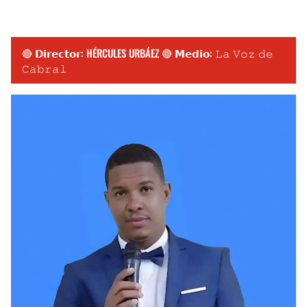
🔴 𝗗𝗶𝗿𝗲𝗰𝘁𝗼𝗿: HÉRCULES URBÁEZ 🔴 𝗠𝗲𝗱𝗶𝗼: 𝙻𝚊 𝚅𝚘𝚣 𝚍𝚎
𝙲𝚊𝚋𝚛𝚊𝚕