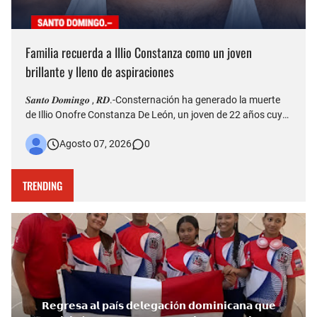
Familia recuerda a Illio Constanza como un joven
brillante y lleno de aspiraciones
𝑺𝒂𝒏𝒕𝒐 𝑫𝒐𝒎𝒊𝒏𝒈𝒐 , 𝑹𝑫.-Consternación ha generado la muerte
de Illio Onofre Constanza De León, un joven de 22 años cuyo
fallecimiento ocurrido la tarde del jueves en el puente Duarte
Agosto 07, 2026
0
quedó captado en videos que posteriormente fueron
difundidos en redes sociales. Más allá del hecho que est…
TRENDING
𝗥𝗲𝗴𝗿𝗲𝘀𝗮 𝗮𝗹 𝗽𝗮í𝘀 𝗱𝗲𝗹𝗲𝗴𝗮𝗰𝗶ó𝗻 𝗱𝗼𝗺𝗶𝗻𝗶𝗰𝗮𝗻𝗮 𝗾𝘂𝗲