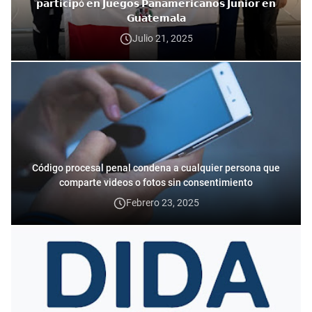
𝗽𝗮𝗿𝘁𝗶𝗰𝗶𝗽ó 𝗲𝗻 𝗝𝘂𝗲𝗴𝗼𝘀 𝗣𝗮𝗻𝗮𝗺𝗲𝗿𝗶𝗰𝗮𝗻𝗼𝘀 𝗝𝘂𝗻𝗶𝗼𝗿 𝗲𝗻
𝗚𝘂𝗮𝘁𝗲𝗺𝗮𝗹𝗮
Julio 21, 2025
Código procesal penal condena a cualquier persona que
comparte videos o fotos sin consentimiento
Febrero 23, 2025