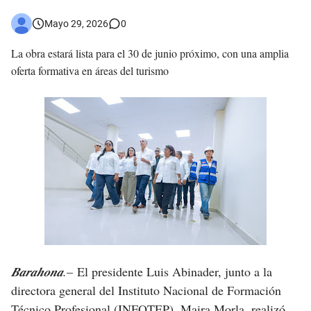
𝗥𝗲𝗴𝗿𝗲𝘀𝗮 𝗮𝗹 𝗽𝗮í𝘀 𝗱𝗲𝗹𝗲𝗴𝗮𝗰𝗶ó𝗻 𝗱𝗼𝗺𝗶𝗻𝗶𝗰𝗮𝗻𝗮 𝗾𝘂𝗲 𝗽𝗮𝗿𝘁𝗶𝗰𝗶𝗽ó 𝗲𝗻 𝗝𝘂𝗲𝗴𝗼𝘀 𝗣𝗮𝗻𝗮𝗺𝗲𝗿𝗶𝗰𝗮𝗻𝗼𝘀 𝗝𝘂𝗻𝗶𝗼𝗿 𝗲𝗻 𝗚𝘂𝗮𝘁𝗲𝗺𝗮𝗹𝗮
Mayo 29, 2026
0
Otro muerto en el Municipio de Cabral por Accidente de Tránsito
La obra estará lista para el 30 de junio próximo, con una amplia
oferta formativa en áreas del turismo
Asaltantes hieren de bala joven Cabraleño en la carretera Cabral – Barahona
𝑩𝒂𝒓𝒂𝒉𝒐𝒏𝒂.
–
El presidente Luis Abinader, junto a la
directora general del Instituto Nacional de Formación
Técnico Profesional (INFOTEP), Maira Morla, realizó