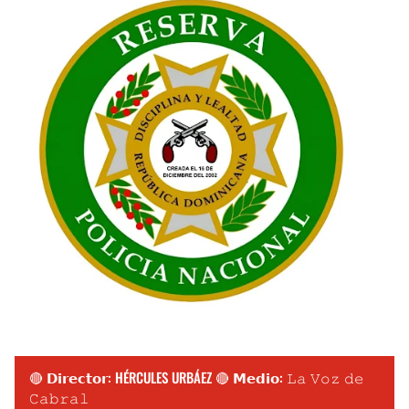
🔴 𝗗𝗶𝗿𝗲𝗰𝘁𝗼𝗿: HÉRCULES URBÁEZ 🔴 𝗠𝗲𝗱𝗶𝗼: 𝙻𝚊 𝚅𝚘𝚣 𝚍𝚎
𝙲𝚊𝚋𝚛𝚊𝚕