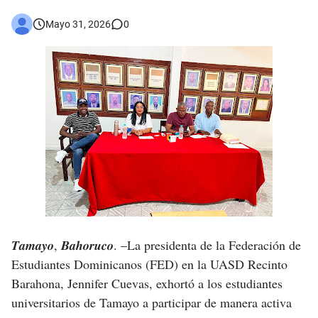
Jóvenes de Cabral aclaran mal entendido en tienda de celulares en Barahona
Mayo 31, 2026
0
𝗥𝗲𝗴𝗿𝗲𝘀𝗮 𝗮𝗹 𝗽𝗮í𝘀 𝗱𝗲𝗹𝗲𝗴𝗮𝗰𝗶ó𝗻 𝗱𝗼𝗺𝗶𝗻𝗶𝗰𝗮𝗻𝗮 𝗾𝘂𝗲 𝗽𝗮𝗿𝘁𝗶𝗰𝗶𝗽ó 𝗲𝗻 𝗝𝘂𝗲𝗴𝗼𝘀 𝗣𝗮𝗻𝗮𝗺𝗲𝗿𝗶𝗰𝗮𝗻𝗼𝘀 𝗝𝘂𝗻𝗶𝗼𝗿 𝗲𝗻 𝗚𝘂𝗮𝘁𝗲𝗺𝗮𝗹𝗮
Otro muerto en el Municipio de Cabral por Accidente de Tránsito
Asaltantes hieren de bala joven Cabraleño en la carretera Cabral – Barahona
𝑻𝒂𝒎𝒂𝒚𝒐, 𝑩𝒂𝒉𝒐𝒓𝒖𝒄𝒐. –
La presidenta de la Federación de
Estudiantes Dominicanos (FED) en la UASD Recinto
Barahona, Jennifer Cuevas, exhortó a los estudiantes
universitarios de Tamayo a participar de manera activa