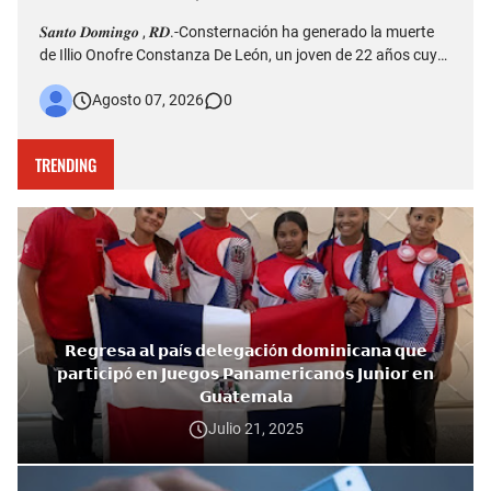
𝑺𝒂𝒏𝒕𝒐 𝑫𝒐𝒎𝒊𝒏𝒈𝒐 , 𝑹𝑫.-Consternación ha generado la muerte
de Illio Onofre Constanza De León, un joven de 22 años cuyo
fallecimiento ocurrido la tarde del jueves en el puente Duarte
Agosto 07, 2026
0
quedó captado en videos que posteriormente fueron
difundidos en redes sociales. Más allá del hecho que est…
TRENDING
𝗥𝗲𝗴𝗿𝗲𝘀𝗮 𝗮𝗹 𝗽𝗮í𝘀 𝗱𝗲𝗹𝗲𝗴𝗮𝗰𝗶ó𝗻 𝗱𝗼𝗺𝗶𝗻𝗶𝗰𝗮𝗻𝗮 𝗾𝘂𝗲
𝗽𝗮𝗿𝘁𝗶𝗰𝗶𝗽ó 𝗲𝗻 𝗝𝘂𝗲𝗴𝗼𝘀 𝗣𝗮𝗻𝗮𝗺𝗲𝗿𝗶𝗰𝗮𝗻𝗼𝘀 𝗝𝘂𝗻𝗶𝗼𝗿 𝗲𝗻
𝗚𝘂𝗮𝘁𝗲𝗺𝗮𝗹𝗮
Julio 21, 2025