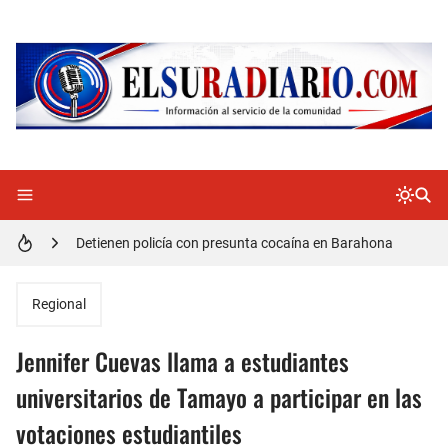
Doctora Magandys Cuevas maltrata pacientes en el Hospital de Cabral.
Detienen policía con presunta cocaína en Barahona
Un muerto oriundo de Cabral y dos heridos en accidente de tránsito en la autopista Duarte
Regional
Cabraleños despiden entre llantos y reclamo de justicia restos mortales de Yasmel
Jennifer Cuevas llama a estudiantes
Distrito Educativo 01-04 de Cabral Cancela a mas de 120 empleados; incluyendo una mujer Embarazada
universitarios de Tamayo a participar en las
votaciones estudiantiles
En Cabral apresan a Trillao y Ki tienen en zozobra con los robos a la población