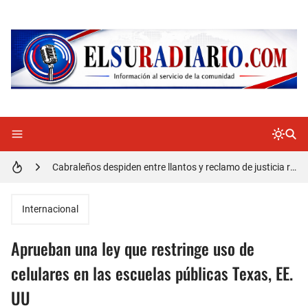
Doctora Magandys Cuevas maltrata pacientes en el Hospital de Cabral.
Detienen policía con presunta cocaína en Barahona
Un muerto oriundo de Cabral y dos heridos en accidente de tránsito en la autopista Duarte
Cabraleños despiden entre llantos y reclamo de justicia restos mortales de Yasmel
Distrito Educativo 01-04 de Cabral Cancela a mas de 120 empleados; incluyendo una mujer Embarazada
En Cabral apresan a Trillao y Ki tienen en zozobra con los robos a la población
Internacional
Jóvenes de Cabral aclaran mal entendido en tienda de celulares en Barahona
Aprueban una ley que restringe uso de
𝗥𝗲𝗴𝗿𝗲𝘀𝗮 𝗮𝗹 𝗽𝗮í𝘀 𝗱𝗲𝗹𝗲𝗴𝗮𝗰𝗶ó𝗻 𝗱𝗼𝗺𝗶𝗻𝗶𝗰𝗮𝗻𝗮 𝗾𝘂𝗲 𝗽𝗮𝗿𝘁𝗶𝗰𝗶𝗽ó 𝗲𝗻 𝗝𝘂𝗲𝗴𝗼𝘀 𝗣𝗮𝗻𝗮𝗺𝗲𝗿𝗶𝗰𝗮𝗻𝗼𝘀 𝗝𝘂𝗻𝗶𝗼𝗿 𝗲𝗻 𝗚𝘂𝗮𝘁𝗲𝗺𝗮𝗹𝗮
celulares en las escuelas públicas Texas, EE.
UU
Otro muerto en el Municipio de Cabral por Accidente de Tránsito