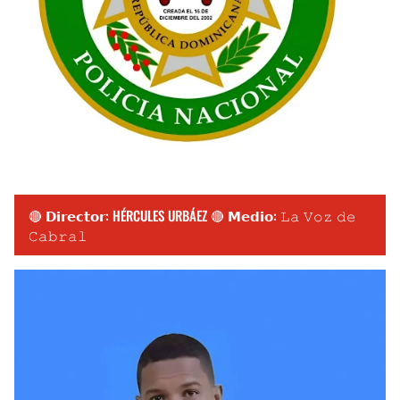
🔴 𝗗𝗶𝗿𝗲𝗰𝘁𝗼𝗿: HÉRCULES URBÁEZ 🔴 𝗠𝗲𝗱𝗶𝗼: 𝙻𝚊 𝚅𝚘𝚣 𝚍𝚎
𝙲𝚊𝚋𝚛𝚊𝚕