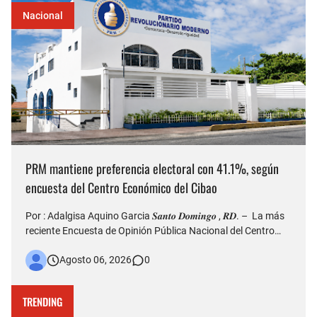
Nacional
PRM mantiene preferencia electoral con 41.1%, según
encuesta del Centro Económico del Cibao
Por : Adalgisa Aquino Garcia 𝑺𝒂𝒏𝒕𝒐 𝑫𝒐𝒎𝒊𝒏𝒈𝒐 , 𝑹𝑫. – La más
reciente Encuesta de Opinión Pública Nacional del Centro
Económico del Cibao refleja que el Partido Revolucionario
Agosto 06, 2026
0
Moderno (PRM) continúa siendo la organización política con
mayor nivel de simpatía entre los dominicanos, al al…
TRENDING