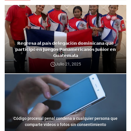
𝗥𝗲𝗴𝗿𝗲𝘀𝗮 𝗮𝗹 𝗽𝗮í𝘀 𝗱𝗲𝗹𝗲𝗴𝗮𝗰𝗶ó𝗻 𝗱𝗼𝗺𝗶𝗻𝗶𝗰𝗮𝗻𝗮 𝗾𝘂𝗲
𝗽𝗮𝗿𝘁𝗶𝗰𝗶𝗽ó 𝗲𝗻 𝗝𝘂𝗲𝗴𝗼𝘀 𝗣𝗮𝗻𝗮𝗺𝗲𝗿𝗶𝗰𝗮𝗻𝗼𝘀 𝗝𝘂𝗻𝗶𝗼𝗿 𝗲𝗻
𝗚𝘂𝗮𝘁𝗲𝗺𝗮𝗹𝗮
Julio 21, 2025
Código procesal penal condena a cualquier persona que
comparte videos o fotos sin consentimiento