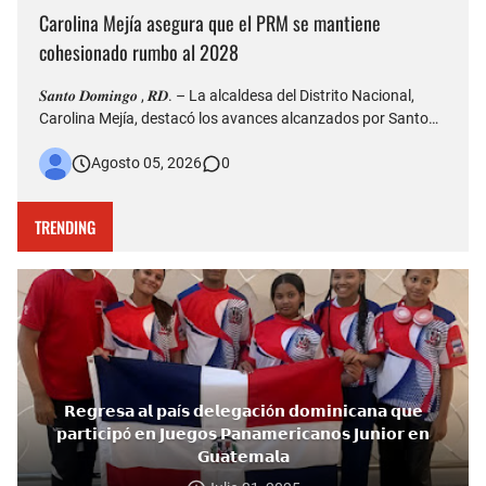
Carolina Mejía asegura que el PRM se mantiene
cohesionado rumbo al 2028
𝑺𝒂𝒏𝒕𝒐 𝑫𝒐𝒎𝒊𝒏𝒈𝒐 , 𝑹𝑫. – La alcaldesa del Distrito Nacional,
Carolina Mejía, destacó los avances alcanzados por Santo
Domingo durante la conmemoración de su 528 aniversario
Agosto 05, 2026
0
de fundación y aseguró que la ciudad atraviesa una etapa de
transformación, impulsada por importantes obras de infr…
TRENDING
𝗥𝗲𝗴𝗿𝗲𝘀𝗮 𝗮𝗹 𝗽𝗮í𝘀 𝗱𝗲𝗹𝗲𝗴𝗮𝗰𝗶ó𝗻 𝗱𝗼𝗺𝗶𝗻𝗶𝗰𝗮𝗻𝗮 𝗾𝘂𝗲
𝗽𝗮𝗿𝘁𝗶𝗰𝗶𝗽ó 𝗲𝗻 𝗝𝘂𝗲𝗴𝗼𝘀 𝗣𝗮𝗻𝗮𝗺𝗲𝗿𝗶𝗰𝗮𝗻𝗼𝘀 𝗝𝘂𝗻𝗶𝗼𝗿 𝗲𝗻
𝗚𝘂𝗮𝘁𝗲𝗺𝗮𝗹𝗮