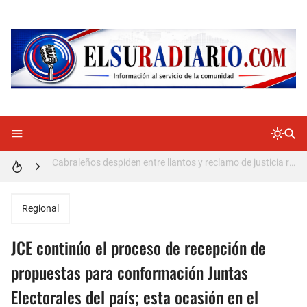
Doctora Magandys Cuevas maltrata pacientes en el Hospital de Cabral.
Detienen policía con presunta cocaína en Barahona
Un muerto oriundo de Cabral y dos heridos en accidente de tránsito en la autopista Duarte
Cabraleños despiden entre llantos y reclamo de justicia restos mortales de Yasmel
Distrito Educativo 01-04 de Cabral Cancela a mas de 120 empleados; incluyendo una mujer Embarazada
En Cabral apresan a Trillao y Ki tienen en zozobra con los robos a la población
Regional
Jóvenes de Cabral aclaran mal entendido en tienda de celulares en Barahona
JCE continúo el proceso de recepción de
𝗥𝗲𝗴𝗿𝗲𝘀𝗮 𝗮𝗹 𝗽𝗮í𝘀 𝗱𝗲𝗹𝗲𝗴𝗮𝗰𝗶ó𝗻 𝗱𝗼𝗺𝗶𝗻𝗶𝗰𝗮𝗻𝗮 𝗾𝘂𝗲 𝗽𝗮𝗿𝘁𝗶𝗰𝗶𝗽ó 𝗲𝗻 𝗝𝘂𝗲𝗴𝗼𝘀 𝗣𝗮𝗻𝗮𝗺𝗲𝗿𝗶𝗰𝗮𝗻𝗼𝘀 𝗝𝘂𝗻𝗶𝗼𝗿 𝗲𝗻 𝗚𝘂𝗮𝘁𝗲𝗺𝗮𝗹𝗮
propuestas para conformación Juntas
Electorales del país; esta ocasión en el
Otro muerto en el Municipio de Cabral por Accidente de Tránsito