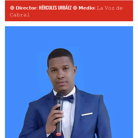
🔴 𝗗𝗶𝗿𝗲𝗰𝘁𝗼𝗿: HÉRCULES URBÁEZ 🔴 𝗠𝗲𝗱𝗶𝗼: 𝙻𝚊 𝚅𝚘𝚣 𝚍𝚎
𝙲𝚊𝚋𝚛𝚊𝚕